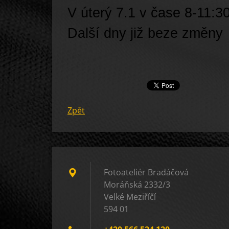
V úterý 7.1 v čase 8-11:3
Další dny již beze změny
Zpět
Fotoateliér Bradáčová
Moráňská 2332/3
Velké Meziříčí
594 01