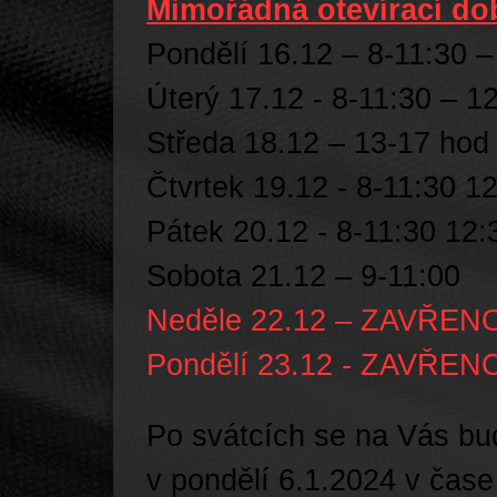
Mimořádná otevírací d
Pondělí 16.12 – 8-11:30 –
Úterý 17.12 - 8-11:30 – 1
Středa 18.12 – 13-17 hod
Čtvrtek 19.12 - 8-11:30 1
Pátek 20.12 - 8-11:30 12:
Sobota 21.12 – 9-11:00
Neděle 22.12 – ZAVŘEN
Pondělí 23.12 - ZAVŘEN
Po svátcích se na Vás bud
v pondělí 6.1.2024 v čase