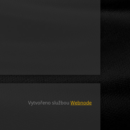
Vytvořeno službou
Webnode