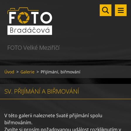
FOTO Velké Meziříčí
Úvod
>
Galerie
>
Přijímání, biřmování
SV. PŘIJÍMÁNÍ A BIŘMOVÁNÍ
V této galerii naleznete Svaté přijímání spolu
biřmováním.
Zvolte si prosím požadovanou událost rozkliknutím v