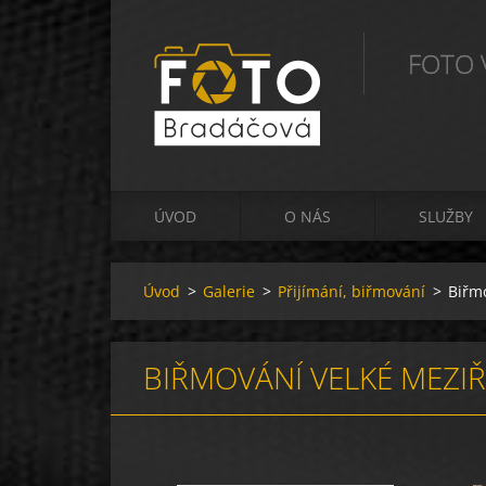
FOTO V
ÚVOD
O NÁS
SLUŽBY
Úvod
>
Galerie
>
Přijímání, biřmování
>
Biřm
BIŘMOVÁNÍ VELKÉ MEZIŘÍ