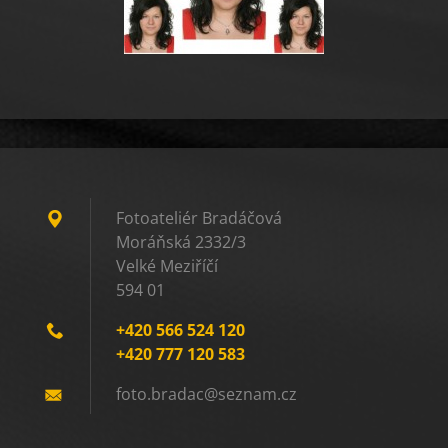
Fotoateliér Bradáčová
Moráňská 2332/3
Velké Meziříčí
594 01
+420 566 524 120
+420 777 120 583
foto.bra
dac@sezn
am.cz