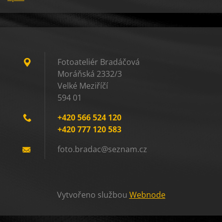
Fotoateliér Bradáčová
Moráňská 2332/3
Velké Meziříčí
594 01
+420 566 524 120
+420 777 120 583
foto.bra
dac@sezn
am.cz
Vytvořeno službou
Webnode