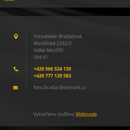
Fotoateliér Bradáčová
Moráňská 2332/3
Velké Meziříčí
594 01
+420 566 524 120
+420 777 120 583
foto.bra
dac@sezn
am.cz
Vytvořeno službou
Webnode